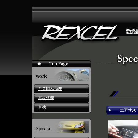
キズ凹み修理
エアサスペ
事故修理
車検
エアサス