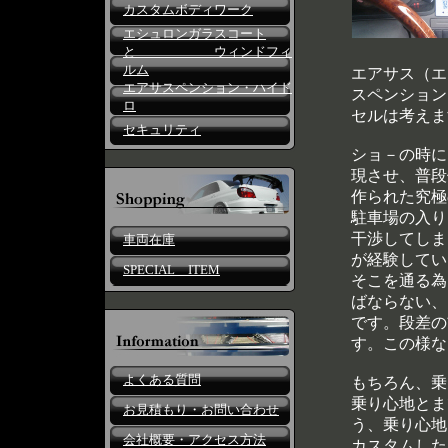
カスタムボディワーク
エシュロンガラスコート
と ウィンドフィ
ルム
エアサス（エ
エアサスペンション・ハイド
スペンション
ロ
セルは考えま
セキュリティ
ショ－の時に
現させ、普段
作られた究極
駐車場の入り
干渉してしま
車両在庫
が経験してい
SPECIAL ITEM
そこを通る為
ばならない、
です。段差の
す。この様な
よくある質問
もちろん、乗
乗り心地とま
お見積もり・お問い合わせ
う、乗り心地
会社概要・アクセス方法
カスタムした