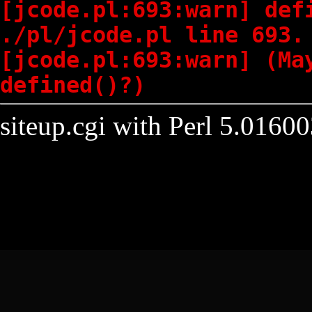
[jcode.pl:693:warn] def
./pl/jcode.pl line 693.
[jcode.pl:693:warn] (Ma
defined()?)
siteup.cgi with Perl 5.01600